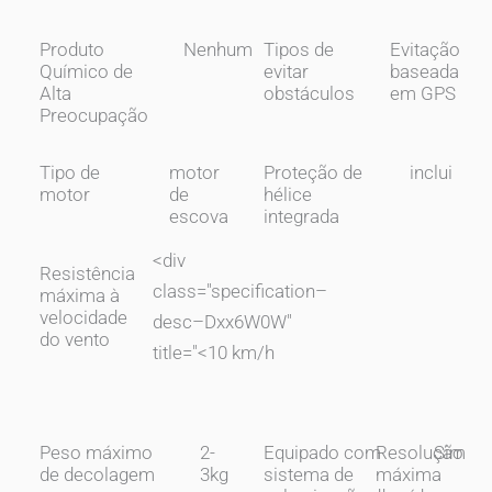
Produto
Nenhum
Tipos de
Evitação
Químico de
evitar
baseada
Alta
obstáculos
em GPS
Preocupação
Tipo de
motor
Proteção de
inclui
motor
de
hélice
escova
integrada
<div
Resistência
class="specification–
máxima à
velocidade
desc–Dxx6W0W"
do vento
title="
<10 km/h
Peso máximo
2-
Equipado com
Resolução
Sim
de decolagem
3kg
sistema de
máxima