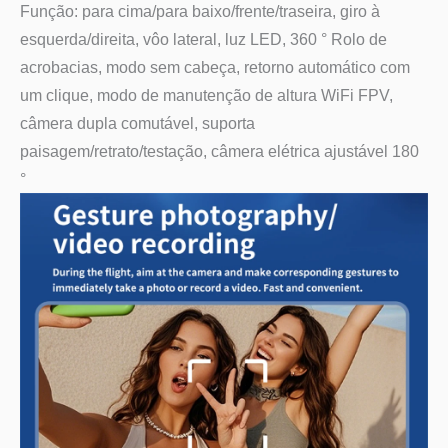
Função: para cima/para baixo/frente/traseira, giro à
esquerda/direita, vôo lateral, luz LED, 360 ° Rolo de
acrobacias, modo sem cabeça, retorno automático com
um clique, modo de manutenção de altura WiFi FPV,
câmera dupla comutável, suporta
paisagem/retrato/testação, câmera elétrica ajustável 180
°