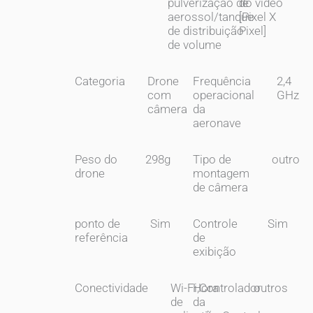
pulverização de
do vídeo
aerossol/tanque
[Pixel X
de distribuição
Pixel]
de volume
Categoria
Drone
Frequência
2,4
com
operacional
GHz
câmera
da
aeronave
Peso do
298g
Tipo de
outro
drone
montagem
de câmera
ponto de
Sim
Controle
Sim
referência
de
exibição
Conectividade
Wi-Fi,Controlador
Hora
outros
de
da