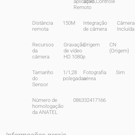
aplicativo,Controle
ação
Remoto
Distância
150M
Integração
Câmera
remota
de câmera
Incluída
Recursos
Gravação
Origem
CN
da
de vídeo
(Origem)
câmera
HD 1080p
Tamanho
1/1,28
Fotografia
Sim
do
polegadas
aérea
Sensor
Número de
086332417166
homologação
da ANATEL