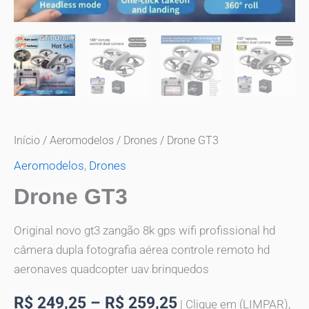
Início
/
Aeromodelos
/
Drones
/ Drone GT3
Aeromodelos
,
Drones
Drone GT3
Original novo gt3 zangão 8k gps wifi profissional hd
câmera dupla fotografia aérea controle remoto hd
aeronaves quadcopter uav brinquedos
R$
249,25
–
R$
259,25
| Clique em (LIMPAR),