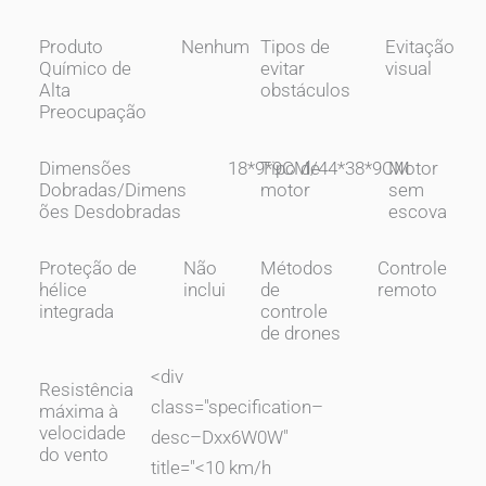
Produto
Nenhum
Tipos de
Evitação
Químico de
evitar
visual
Alta
obstáculos
Preocupação
Dimensões
18*9*9CM/44*38*9CM
Tipo de
Motor
Dobradas/Dimens
motor
sem
ões Desdobradas
escova
Proteção de
Não
Métodos
Controle
hélice
inclui
de
remoto
integrada
controle
de drones
<div
Resistência
class="specification–
máxima à
velocidade
desc–Dxx6W0W"
do vento
title="
<10 km/h