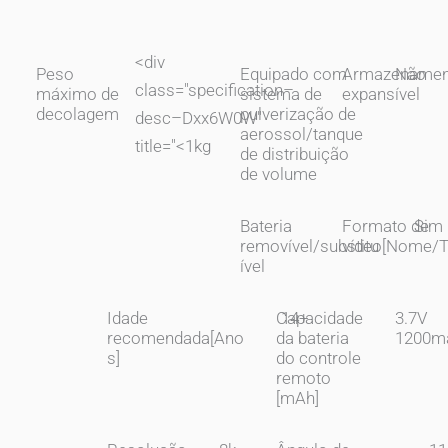
<div
Peso
Equipado com
Armazenamen
Não
class="specification–
máximo de
sistema de
expansível
decolagem
pulverização de
desc–Dxx6W0W"
aerossol/tanque
title="
<1kg
de distribuição
de volume
Bateria
Formato de
Sim
removível/substitu
vídeo[Nome/T
ível
Idade
Capacidade
14+
3.7V
recomendada[Ano
da bateria
1200m
s]
do controle
remoto
[mAh]