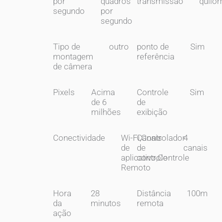
por
quadros
transmissão
quilô
segundo
por
segundo
Tipo de
outro
ponto de
Sim
montagem
referência
de câmera
Pixels
Acima
Controle
Sim
de 6
de
milhões
exibição
Conectividade
Wi-Fi,Controlador
Canais
4
de
de
canais
aplicativo,Controle
controle
Remoto
Hora
28
Distância
100m
da
minutos
remota
ação