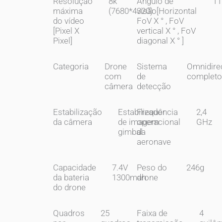
Resolução
8k
Ângulo de
11
máxima
(7680*4320)
visão[Horizontal
do vídeo
FoV X ° , FoV
[Pixel X
vertical X ° , FoV
Pixel]
diagonal X ° ]
Categoria
Drone
Sistema
Omnidire
com
de
completo
câmera
detecção
Estabilização
Estabilizador
Frequência
2,4
da câmera
de imagem
operacional
GHz
gimbal
da
aeronave
Capacidade
7.4V
Peso do
246g
da bateria
1300mah
drone
do drone
Quadros
25
Faixa de
4