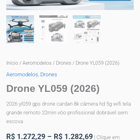
Início
/
Aeromodelos
/
Drones
/ Drone YL059 (2026)
Aeromodelos
,
Drones
Drone YL059 (2026)
2026 yl059 gps drone cardan 8k câmera hd 5g wifi tela
grande remoto 22min vôo profissional dobrável sem
escova
R$
1.272,29
–
R$
1.282,69
| Clique em