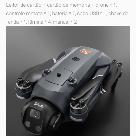
Leitor de cartão + cartão de memória + drone * 1,
controle remoto * 1, bateria * 1, cabo USB * 1, chave de
fenda * 1, lâmina * 4, manual * 2