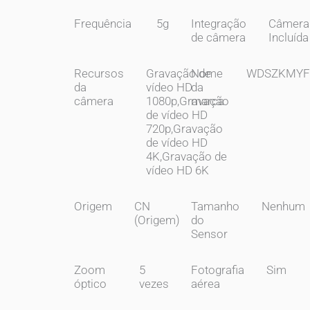
Frequência
5g
Integração
Câmera
de câmera
Incluída
Recursos
Gravação de
Nome
WDSZKMYF
da
vídeo HD
da
câmera
1080p,Gravação
marca
de vídeo HD
720p,Gravação
de vídeo HD
4K,Gravação de
vídeo HD 6K
Origem
CN
Tamanho
Nenhum
(Origem)
do
Sensor
Zoom
5
Fotografia
Sim
óptico
vezes
aérea