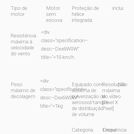
Tipo de
Motor
Proteção de
inclui
motor
sem
hélice
escova
integrada
<div
Resistência
class="specification–
máxima à
velocidade
desc–Dxx6W0W"
do vento
title="
<10 km/h
<div
Peso
Equipado com
Resolução
Não
class="specification–
máximo de
sistema de
máxima
decolagem
pulverização de
do vídeo
desc–Dxx6W0W"
aerossol/tanque
[Pixel X
title="
<1kg
de distribuição
Pixel]
de volume
Categoria
Frequência
Drone