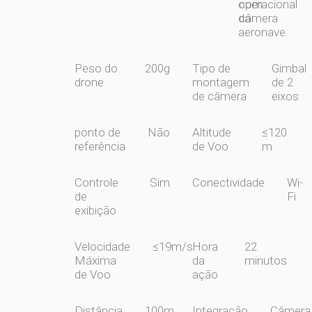
operacional
com
da
câmera
aeronave
Peso do
200g
Tipo de
Gimbal
drone
montagem
de 2
de câmera
eixos
ponto de
Não
Altitude
≤120
referência
de Voo
m
Controle
Sim
Conectividade
Wi-
de
Fi
exibição
Velocidade
≤19m/s
Hora
22
Máxima
da
minutos
de Voo
ação
Distância
100m
Integração
Câmera