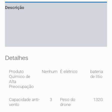
Descrição
Informação adicional
Mais ofertas
Perguntas
Detalhes
Produto
Nenhum
É elétrico
bateria
Químico de
de lítio
Alta
Preocupação
Capacidade anti-
3
Peso do
132G
vento
drone