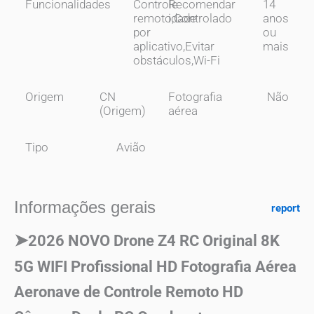
Funcionalidades
Controle
Recomendar
14
remoto,Controlado
idade
anos
por
ou
aplicativo,Evitar
mais
obstáculos,Wi-Fi
Origem
CN
Fotografia
Não
(Origem)
aérea
Tipo
Avião
Informações gerais
report
➤
2026 NOVO Drone Z4 RC Original 8K
5G WIFI Profissional HD Fotografia Aérea
Aeronave de Controle Remoto HD