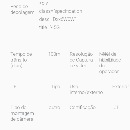
<div
Peso de
class="specification–
decolagem
desc–Dxx6W0W"
title="
<5G
Tempo de
100m
Resolução
Nível de
4K
trânsito
de Captura
habilidade
UHD
(dias)
de vídeo
do
operador
CE
Tipo
Uso
Exterior
interno/externo
Tipo de
outro
Certificação
CE
montagem
de câmera