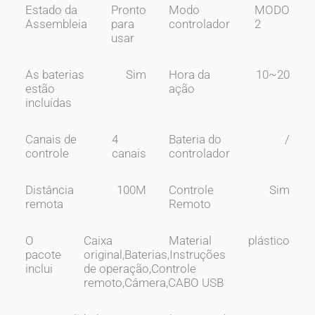
Estado da
Pronto
Modo
MODO
Assembleia
para
controlador
2
usar
As baterias
Sim
Hora da
10~20
estão
ação
incluídas
Canais de
4
Bateria do
/
controle
canais
controlador
Distância
100M
Controle
Sim
remota
Remoto
O
Caixa
Material
plástico
pacote
original,Baterias,Instruções
inclui
de operação,Controle
remoto,Câmera,CABO USB